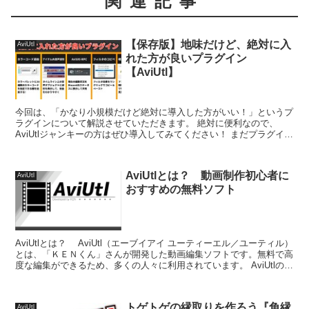
関連記事
【保存版】地味だけど、絶対に入
AviUtl
れた方が良いプラグイン
【AviUtl】
今回は、「かなり小規模だけど絶対に導入した方がいい！」というプ
ラグインについて解説させていただきます。 絶対に便利なので、
AviUtlジャンキーの方はぜひ導入してみてください！ まだプラグイン
の導入方法を知らない方はこちら！...
AviUtlとは？ 動画制作初心者に
AviUtl
おすすめの無料ソフト
AviUtlとは？ AviUtl（エーブイアイ ユーティーエル／ユーティル）
とは、「ＫＥＮくん」さんが開発した動画編集ソフトです。無料で高
度な編集ができるため、多くの人々に利用されています。 AviUtlのイ
ンストールはこ...
トゲトゲの縁取りを作ろう『角縁
AviUtl