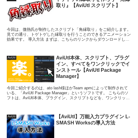
取り』【AviUtl スクリプト】
今回は、微熱氏が制作したスクリプト「角縁取り」をご紹介します。
見ての通り、トゲトゲした縁取りを行うことのできるアニメーション
効果です。 導入方法 まずは、こちらのリンクからダウンロードしま
す。 動画説明欄のリン...
AviUtl本体、スクリプト、プラグ
AviUtl
イン、すべてをワンクリックでイ
ンストール【AviUtl Package
Manager】
今回ご紹介するのは、ato lash様ほかTeam apmによって制作されて
いる、「AviUtl Package Manager」というソフトです。 こちらのソ
フトは、AviUtl本体、プラグイン、スクリプトなどを、ワンクリック
でイ...
【AviUtl】万能入力プラグイン L-
AviUtl
SMASH Worksの導入方法