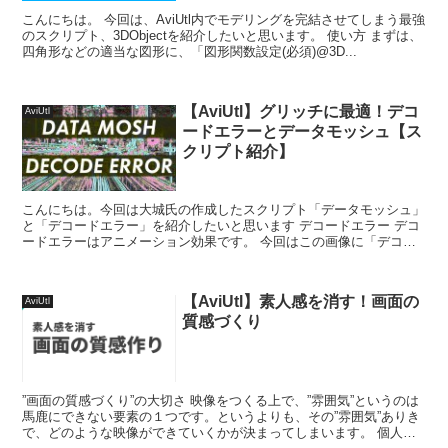
こんにちは。 今回は、AviUtl内でモデリングを完結させてしまう最強
のスクリプト、3DObjectを紹介したいと思います。 使い方 まずは、
四角形などの適当な図形に、「図形関数設定(必須)@3D...
【AviUtl】グリッチに最適！デコ
AviUtl
ードエラーとデータモッシュ【ス
クリプト紹介】
こんにちは。今回は大城氏の作成したスクリプト「データモッシュ」
と「デコードエラー」を紹介したいと思います デコードエラー デコ
ードエラーはアニメーション効果です。 今回はこの画像に「デコー
ドエラー」を付けてみ...
【AviUtl】素人感を消す！画面の
AviUtl
質感づくり
”画面の質感づくり”の大切さ 映像をつくる上で、”雰囲気”というのは
馬鹿にできない要素の１つです。というよりも、その”雰囲気”ありき
で、どのような映像ができていくかが決まってしまいます。 個人的