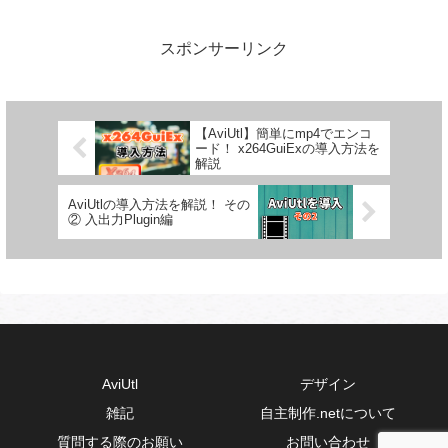
には、はじめに「画面の質感」や「...
スポンサーリンク
【AviUtl】簡単にmp4でエンコ
ード！ x264GuiExの導入方法を
解説
AviUtlの導入方法を解説！ その
② 入出力Plugin編
AviUtl
デザイン
雑記
自主制作.netについて
質問する際のお願い
お問い合わせ