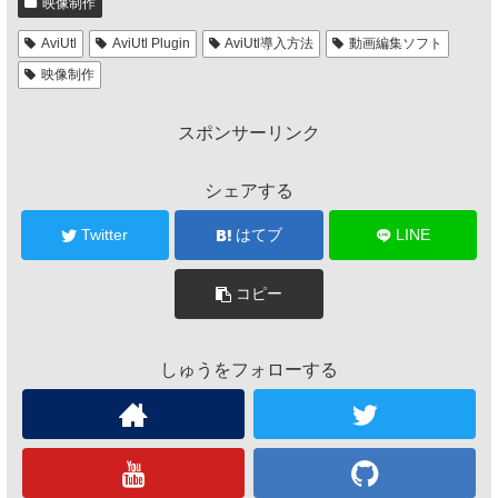
映像制作
AviUtl
AviUtl Plugin
AviUtl導入方法
動画編集ソフト
映像制作
スポンサーリンク
シェアする
Twitter
はてブ
LINE
コピー
しゅうをフォローする