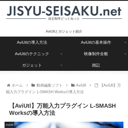
AviUtlとガジェット紹介
AviUtlの導入方法
AviUtlの基本操作
AviUtlのテクニック
映像制作全般
ガジェット
雑記
ホーム
動画編集ソフト
AviUtl
【AviUtl】万
能入力プラグイン L-SMASH Worksの導入方法
【AviUtl】万能入力プラグイン L-SMASH
Worksの導入方法
AviUtl