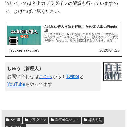
当サイトでは入出力プラグインの解説も行っていますの
で、よければご覧ください。
AviUtlの導入方法を解説！ その② 入出力Plugin
編
はじめに今回は、AviUtlを使って動画を入力・出力するた
めのプラグインを導入していきます。扱えるファイル形式
を増やすためにも、導入はほぼ必須といえます。まだ
AviUtl本体のインストールができていない方は、こちらを
参照...
jisyu-seisaku.net
2020.04.25
しゅう（管理人）
お問い合わせは
こちら
から！
Twitter
と
YouTube
もやってます
AviUtl
プラグイン
動画編集ソフト
導入方法