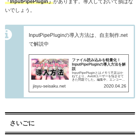
「InputPipePlugin」
があります。導入しておいて損はな
いでしょう。
InputPipePluginの導入方法は、自主制作.net
で解説中
ファイル読み込みを軽量化！
InputPipePluginの導入方法を解
説
InputPipePluginとはメモリ不足はか
ねてより、AviUtlユーザーを悩ませて
きた問題でした。編集中、エンコード
中……これまで行っていた作業をすべ
jisyu-seisaku.net
2020.04.26
て吹き飛ばしてしまう恐怖と怯えなが
ら、編集を行う必要があります。I...
さいごに