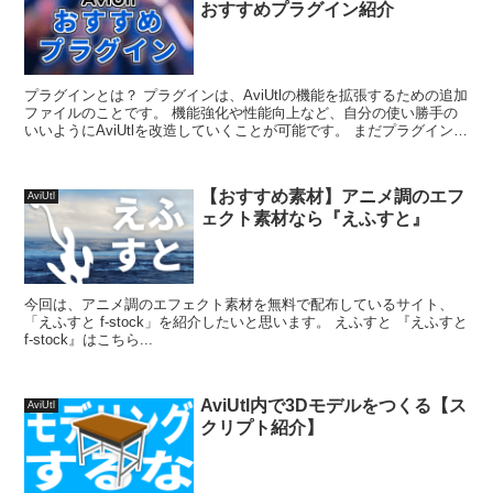
おすすめプラグイン紹介
プラグインとは？ プラグインは、AviUtlの機能を拡張するための追加
ファイルのことです。 機能強化や性能向上など、自分の使い勝手の
いいようにAviUtlを改造していくことが可能です。 まだプラグインの
導入方法を知らな...
【おすすめ素材】アニメ調のエフ
AviUtl
ェクト素材なら『えふすと』
今回は、アニメ調のエフェクト素材を無料で配布しているサイト、
「えふすと f-stock」を紹介したいと思います。 えふすと 『えふすと
f-stock』はこちら...
AviUtl内で3Dモデルをつくる【ス
AviUtl
クリプト紹介】