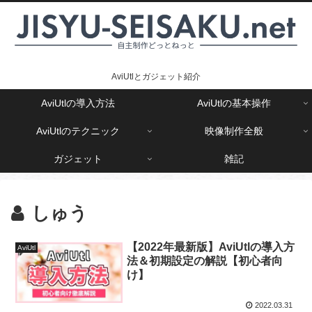
AviUtlとガジェット紹介
AviUtlの導入方法
AviUtlの基本操作
AviUtlのテクニック
映像制作全般
ガジェット
雑記
しゅう
【2022年最新版】AviUtlの導入方
AviUtl
法＆初期設定の解説【初心者向
け】
2022.03.31