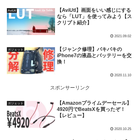
【AviUtl】画面をいい感じにする
AviUtl
なら「LUT」を使ってみよう【ス
クリプト紹介】
2021.09.02
【ジャンク修理】バキバキの
ガジェット
iPhone7の液晶とバッテリーを交
換！
2020.11.10
スポンサーリンク
【Amazonプライムデーセール】
ガジェット
4920円でBeatsXを買ったぞ！
【レビュー】
2020.10.25