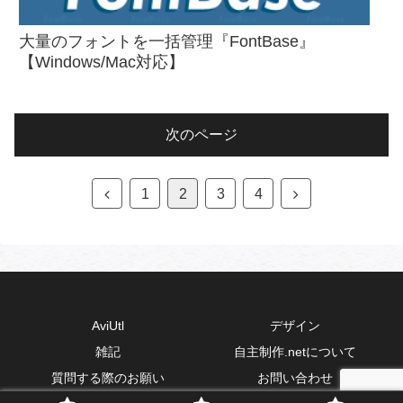
大量のフォントを一括管理『FontBase』
【Windows/Mac対応】
次のページ
1
2
3
4
AviUtl
デザイン
雑記
自主制作.netについて
質問する際のお願い
お問い合わせ