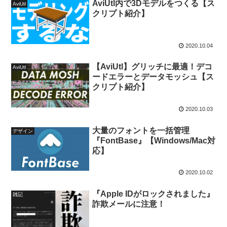
AviUtl内で3Dモデルをつくる【ス
AviUtl
クリプト紹介】
2020.10.04
【AviUtl】グリッチに最適！デコ
AviUtl
ードエラーとデータモッシュ【ス
クリプト紹介】
2020.10.03
大量のフォントを一括管理
デザイン
『FontBase』【Windows/Mac対
応】
2020.10.02
『Apple IDがロックされました』
雑記
詐欺メールに注意！