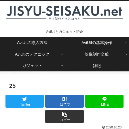
AviUtlとガジェット紹介
AviUtlの導入方法
AviUtlの基本操作
AviUtlのテクニック
映像制作全般
ガジェット
雑記
25
Twitter
はてブ
LINE
コピー
2020.10.26