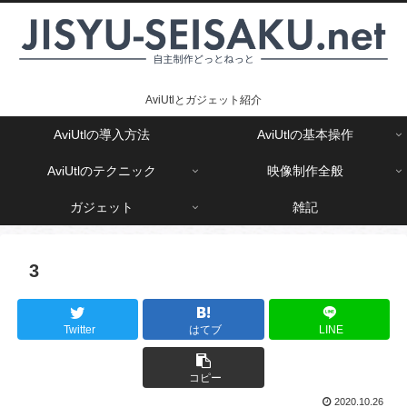
AviUtlとガジェット紹介
AviUtlの導入方法
AviUtlの基本操作
AviUtlのテクニック
映像制作全般
ガジェット
雑記
3
Twitter
はてブ
LINE
コピー
2020.10.26