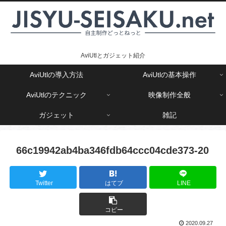
AviUtlとガジェット紹介
AviUtlの導入方法
AviUtlの基本操作
AviUtlのテクニック
映像制作全般
ガジェット
雑記
66c19942ab4ba346fdb64ccc04cde373-20
Twitter
はてブ
LINE
コピー
2020.09.27