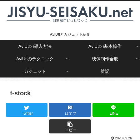
AviUtlとガジェット紹介
AviUtlの導入方法
AviUtlの基本操作
AviUtlのテクニック
映像制作全般
ガジェット
雑記
f-stock
Twitter
はてブ
LINE
コピー
2020.09.26