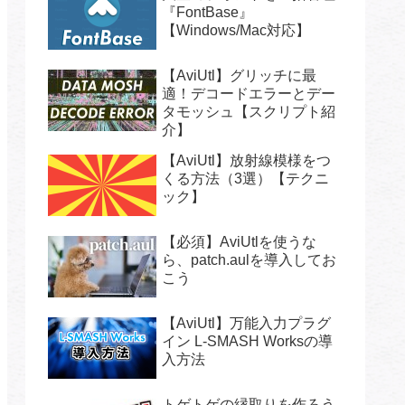
『FontBase』
【Windows/Mac対応】
【AviUtl】グリッチに最
適！デコードエラーとデー
タモッシュ【スクリプト紹
介】
【AviUtl】放射線模様をつ
くる方法（3選）【テクニ
ック】
【必須】AviUtlを使うな
ら、patch.aulを導入してお
こう
【AviUtl】万能入力プラグ
イン L-SMASH Worksの導
入方法
トゲトゲの縁取りを作ろう