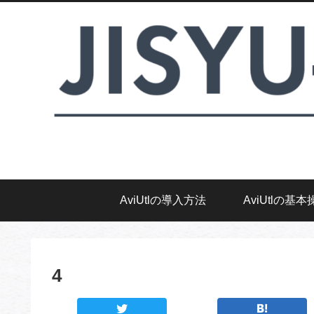
AviUtlの導入方法
AviUtlの基本
4