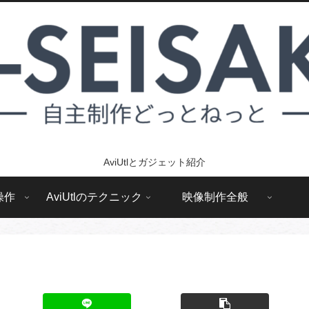
AviUtlとガジェット紹介
操作
AviUtlのテクニック
映像制作全般