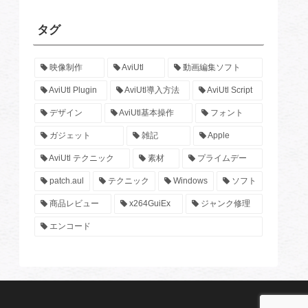
タグ
映像制作
AviUtl
動画編集ソフト
AviUtl Plugin
AviUtl導入方法
AviUtl Script
デザイン
AviUtl基本操作
フォント
ガジェット
雑記
Apple
AviUtl テクニック
素材
プライムデー
patch.aul
テクニック
Windows
ソフト
商品レビュー
x264GuiEx
ジャンク修理
エンコード