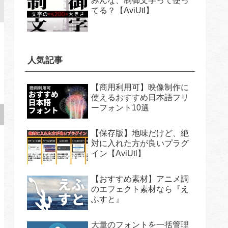
みんな、制御文字って使っ
てる？【AviUtl】
人気記事
【商用利用可】映像制作に
使えるおすすめ日本語フリ
ーフォント10選
【保存版】地味だけど、絶
対に入れた方が良いプラグ
イン【AviUtl】
【おすすめ素材】アニメ調
のエフェクト素材なら『え
ふすと』
大量のフォントを一括管理