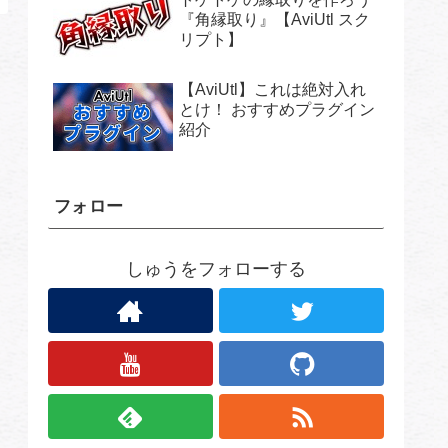
『角縁取り』【AviUtl スク
リプト】
【AviUtl】これは絶対入れ
とけ！ おすすめプラグイン
紹介
フォロー
しゅうをフォローする