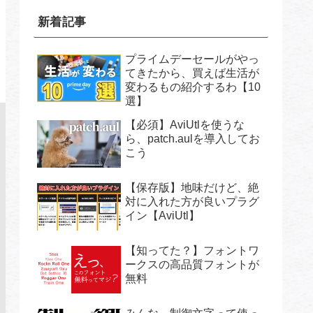
新着記事
プライムデーセールがやっ
てきたから、買えば生活が
変わるもの紹介するわ【10
選】
【必須】AviUtlを使うな
ら、patch.aulを導入してお
こう
【保存版】地味だけど、絶
対に入れた方が良いプラグ
イン【AviUtl】
【知ってた？】フォントワ
ークスの高品質フォントが
無料