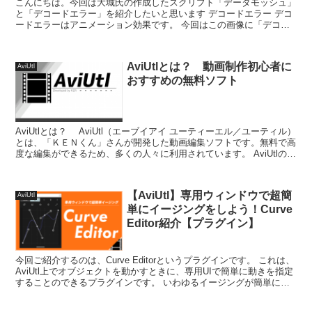
こんにちは。今回は大城氏の作成したスクリプト「データモッシュ」
と「デコードエラー」を紹介したいと思います デコードエラー デコ
ードエラーはアニメーション効果です。 今回はこの画像に「デコー
ドエラー」を付けてみ...
AviUtlとは？ 動画制作初心者に
AviUtl
おすすめの無料ソフト
AviUtlとは？ AviUtl（エーブイアイ ユーティーエル／ユーティル）
とは、「ＫＥＮくん」さんが開発した動画編集ソフトです。無料で高
度な編集ができるため、多くの人々に利用されています。 AviUtlのイ
ンストールはこ...
【AviUtl】専用ウィンドウで超簡
AviUtl
単にイージングをしよう！Curve
Editor紹介【プラグイン】
今回ご紹介するのは、Curve Editorというプラグインです。 これは、
AviUtl上でオブジェクトを動かすときに、専用UIで簡単に動きを指定
することのできるプラグインです。 いわゆるイージングが簡単にで
きるプラグインです...