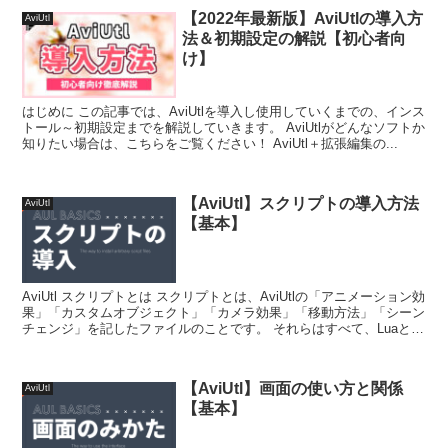
【2022年最新版】AviUtlの導入方
AviUtl
法＆初期設定の解説【初心者向
け】
はじめに この記事では、AviUtlを導入し使用していくまでの、インス
トール～初期設定までを解説していきます。 AviUtlがどんなソフトか
知りたい場合は、こちらをご覧ください！ AviUtl＋拡張編集の...
【AviUtl】スクリプトの導入方法
AviUtl
【基本】
AviUtl スクリプトとは スクリプトとは、AviUtlの「アニメーション効
果」「カスタムオブジェクト」「カメラ効果」「移動方法」「シーン
チェンジ」を記したファイルのことです。 それらはすべて、Luaとい
うスクリプト言語で書...
【AviUtl】画面の使い方と関係
AviUtl
【基本】