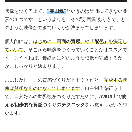
映像をつくる上で、
”雰囲気”
というのは馬鹿にできない要
素の１つです。というよりも、その”雰囲気”ありきで、ど
のような映像ができていくかが決まってしまいます。
個人的には、
はじめに
「画面の質感」
や
「配色」
を決定し
ておいて
、そこから映像をつくっていくことがオススメで
す。こうすれば、最終的にどのような映像が完成するか
が、しっかりと決まります。
……しかし、この質感づくりが下手くそだと、
完成する映
像は貧相なものになってしまいます
。自主制作を行う上
で、自分好みの世界観をつくりだすために、
AviUtl上で使
える初歩的な質感づくりのテクニック
をお教えしたいと思
います。