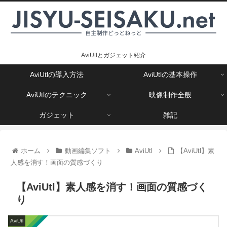
AviUtlとガジェット紹介
AviUtlの導入方法
AviUtlの基本操作
AviUtlのテクニック
映像制作全般
ガジェット
雑記
ホーム
動画編集ソフト
AviUtl
【AviUtl】素
人感を消す！画面の質感づくり
【AviUtl】素人感を消す！画面の質感づく
り
AviUtl