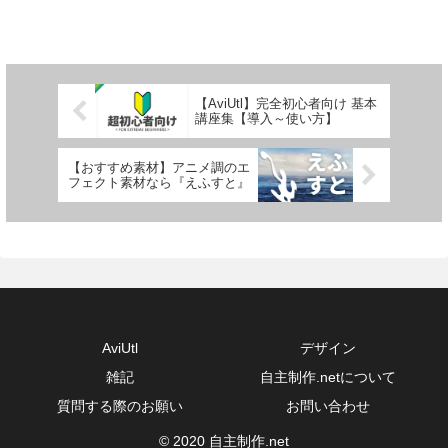
【AviUtl】完全初心者向け 基本
講座集【導入～使い方】
【おすすめ素材】アニメ調のエ
フェクト素材なら『えふすと』
AviUtl
デザイン
雑記
自主制作.netについて
質問する際のお願い
お問い合わせ
© 2020 自主制作.net