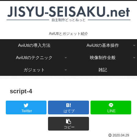
AviUtlとガジェット紹介
AviUtlの導入方法
AviUtlの基本操作
AviUtlのテクニック
映像制作全般
ガジェット
雑記
script-4
Twitter
はてブ
LINE
コピー
2020.04.29