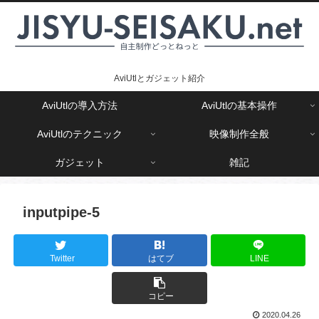
AviUtlとガジェット紹介
AviUtlの導入方法
AviUtlの基本操作
AviUtlのテクニック
映像制作全般
ガジェット
雑記
inputpipe-5
Twitter
はてブ
LINE
コピー
2020.04.26