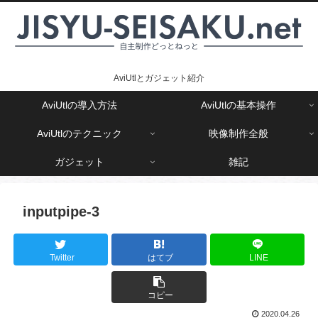
AviUtlとガジェット紹介
AviUtlの導入方法
AviUtlの基本操作
AviUtlのテクニック
映像制作全般
ガジェット
雑記
inputpipe-3
Twitter
はてブ
LINE
コピー
2020.04.26