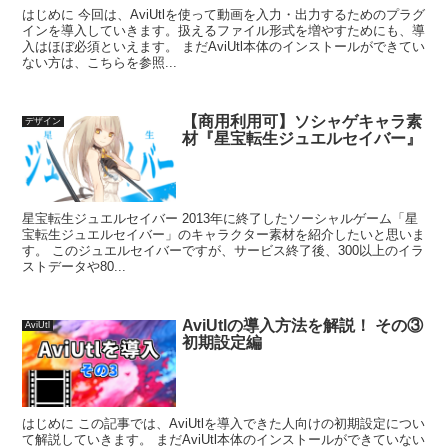
はじめに 今回は、AviUtlを使って動画を入力・出力するためのプラグ
インを導入していきます。扱えるファイル形式を増やすためにも、導
入はほぼ必須といえます。 まだAviUtl本体のインストールができてい
ない方は、こちらを参照...
【商用利用可】ソシャゲキャラ素
デザイン
材『星宝転生ジュエルセイバー』
星宝転生ジュエルセイバー 2013年に終了したソーシャルゲーム「星
宝転生ジュエルセイバー」のキャラクター素材を紹介したいと思いま
す。 このジュエルセイバーですが、サービス終了後、300以上のイラ
ストデータや80...
AviUtlの導入方法を解説！ その③
AviUtl
初期設定編
はじめに この記事では、AviUtlを導入できた人向けの初期設定につい
て解説していきます。 まだAviUtl本体のインストールができていない