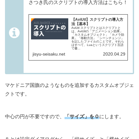
さつき氏のスクリプトの導入方法はこちら！
【AviUtl】スクリプトの導入方
法【基本】
AviUtl スクリプトとはスクリプトと
は、AviUtlの「アニメーション効果」
「カスタムオブジェクト」「カメラ効
果」「移動方法」「シーンチェンジ」
を記したファイルのことです。それら
はすべて、Luaというスクリプト言語
で書...
jisyu-seisaku.net
2020.04.29
マケドニア国旗のようなものを追加するカスタムオブジェ
クトです。
中心の円が不要ですので、
「サイズ」を０
にします。