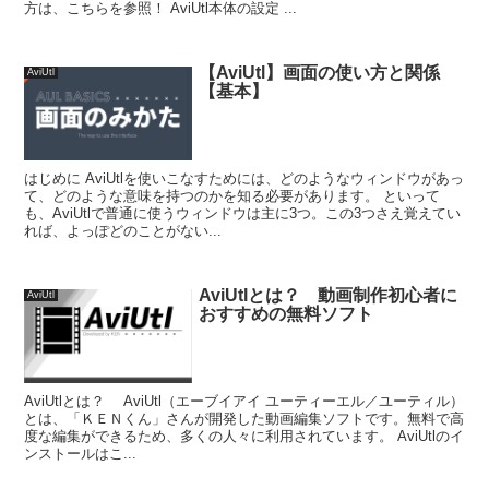
方は、こちらを参照！ AviUtl本体の設定 ...
【AviUtl】画面の使い方と関係
AviUtl
【基本】
はじめに AviUtlを使いこなすためには、どのようなウィンドウがあっ
て、どのような意味を持つのかを知る必要があります。 といって
も、AviUtlで普通に使うウィンドウは主に3つ。この3つさえ覚えてい
れば、よっぽどのことがない...
AviUtlとは？ 動画制作初心者に
AviUtl
おすすめの無料ソフト
AviUtlとは？ AviUtl（エーブイアイ ユーティーエル／ユーティル）
とは、「ＫＥＮくん」さんが開発した動画編集ソフトです。無料で高
度な編集ができるため、多くの人々に利用されています。 AviUtlのイ
ンストールはこ...