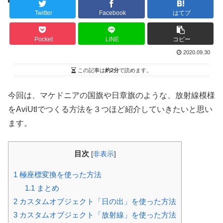
Twitter
Facebook
はてブ
Pocket
LINE
コピー
2020.09.30
この記事は
約2分
で読めます。
今回は、マケドニアの国旗や日章旗のような、放射線模様
をAviUtlでつくる方法を３つほど紹介していきたいと思い
ます。
目次
[
非表示
]
1
極座標変換を使った方法
1.1
まとめ
2
カスタムオブジェクト「日の出」を使った方法
3
カスタムオブジェクト「放射線」を使った方法