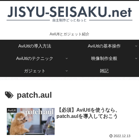
AviUtlとガジェット紹介
AviUtlの導入方法
AviUtlの基本操作
AviUtlのテクニック
映像制作全般
ガジェット
雑記
patch.aul
【必須】AviUtlを使うなら、
AviUtl
patch.aulを導入しておこう
2022.12.13