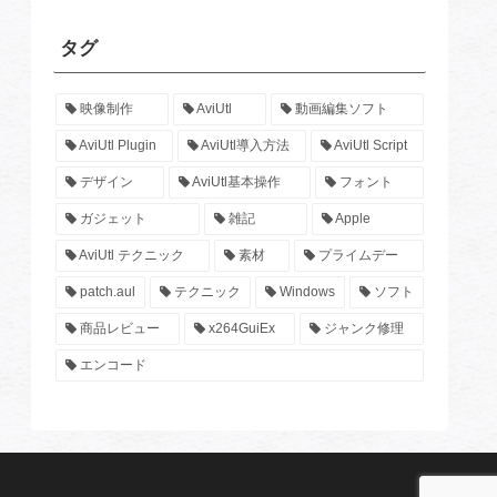
タグ
映像制作
AviUtl
動画編集ソフト
AviUtl Plugin
AviUtl導入方法
AviUtl Script
デザイン
AviUtl基本操作
フォント
ガジェット
雑記
Apple
AviUtl テクニック
素材
プライムデー
patch.aul
テクニック
Windows
ソフト
商品レビュー
x264GuiEx
ジャンク修理
エンコード