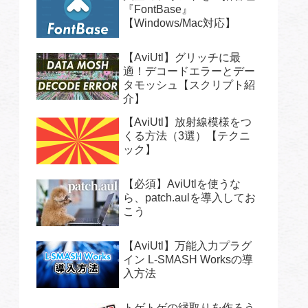
『FontBase』
【Windows/Mac対応】
【AviUtl】グリッチに最
適！デコードエラーとデー
タモッシュ【スクリプト紹
介】
【AviUtl】放射線模様をつ
くる方法（3選）【テクニ
ック】
【必須】AviUtlを使うな
ら、patch.aulを導入してお
こう
【AviUtl】万能入力プラグ
イン L-SMASH Worksの導
入方法
トゲトゲの縁取りを作ろう