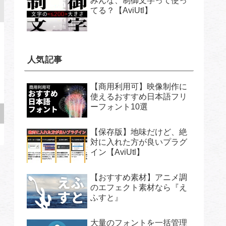
みんな、制御文字って使っ
てる？【AviUtl】
人気記事
【商用利用可】映像制作に
使えるおすすめ日本語フリ
ーフォント10選
【保存版】地味だけど、絶
対に入れた方が良いプラグ
イン【AviUtl】
【おすすめ素材】アニメ調
のエフェクト素材なら『え
ふすと』
大量のフォントを一括管理