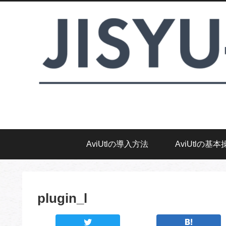
AviUtlの導入方法
AviUtlの基本
plugin_l