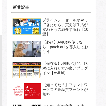
新着記事
プライムデーセールがやっ
てきたから、買えば生活が
変わるもの紹介するわ【10
選】
【必須】AviUtlを使うな
ら、patch.aulを導入してお
こう
【保存版】地味だけど、絶
対に入れた方が良いプラグ
イン【AviUtl】
【知ってた？】フォントワ
ークスの高品質フォントが
無料