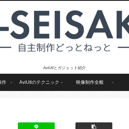
AviUtlとガジェット紹介
操作
AviUtlのテクニック
映像制作全般