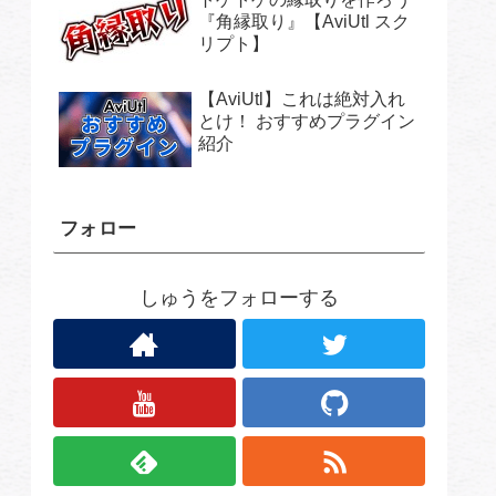
『角縁取り』【AviUtl スク
リプト】
【AviUtl】これは絶対入れ
とけ！ おすすめプラグイン
紹介
フォロー
しゅうをフォローする