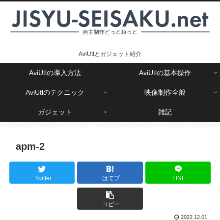
AviUtlとガジェット紹介
AviUtlの導入方法
AviUtlの基本操作
AviUtlのテクニック
映像制作全般
ガジェット
雑記
apm-2
Twitter
はてブ
LINE
コピー
2022.12.01