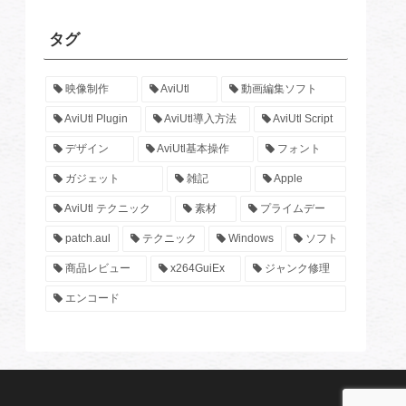
タグ
映像制作
AviUtl
動画編集ソフト
AviUtl Plugin
AviUtl導入方法
AviUtl Script
デザイン
AviUtl基本操作
フォント
ガジェット
雑記
Apple
AviUtl テクニック
素材
プライムデー
patch.aul
テクニック
Windows
ソフト
商品レビュー
x264GuiEx
ジャンク修理
エンコード