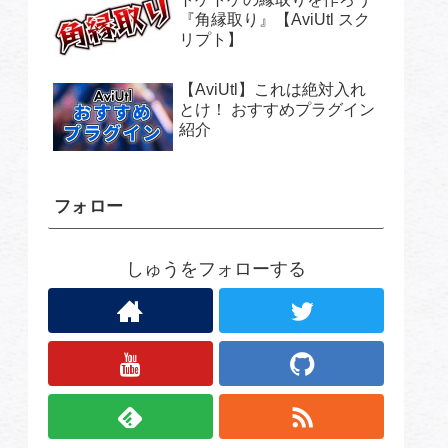
『角縁取り』【AviUtl スク
リプト】
【AviUtl】これは絶対入れ
とけ！ おすすめプラグイン
紹介
フォロー
しゅうをフォローする