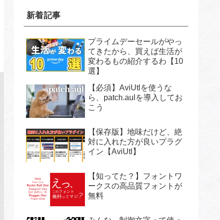
新着記事
プライムデーセールがやっ
てきたから、買えば生活が
変わるもの紹介するわ【10
選】
【必須】AviUtlを使うな
ら、patch.aulを導入してお
こう
【保存版】地味だけど、絶
対に入れた方が良いプラグ
イン【AviUtl】
【知ってた？】フォントワ
ークスの高品質フォントが
無料