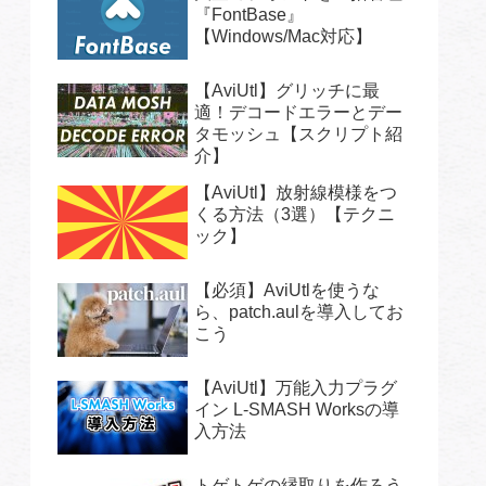
『FontBase』
【Windows/Mac対応】
【AviUtl】グリッチに最
適！デコードエラーとデー
タモッシュ【スクリプト紹
介】
【AviUtl】放射線模様をつ
くる方法（3選）【テクニ
ック】
【必須】AviUtlを使うな
ら、patch.aulを導入してお
こう
【AviUtl】万能入力プラグ
イン L-SMASH Worksの導
入方法
トゲトゲの縁取りを作ろう