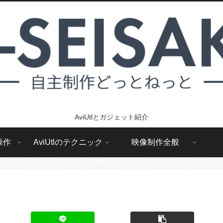
AviUtlとガジェット紹介
操作
AviUtlのテクニック
映像制作全般