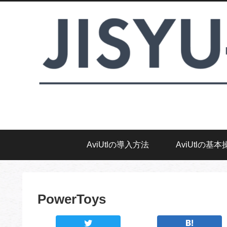
AviUtlの導入方法
AviUtlの基本
PowerToys