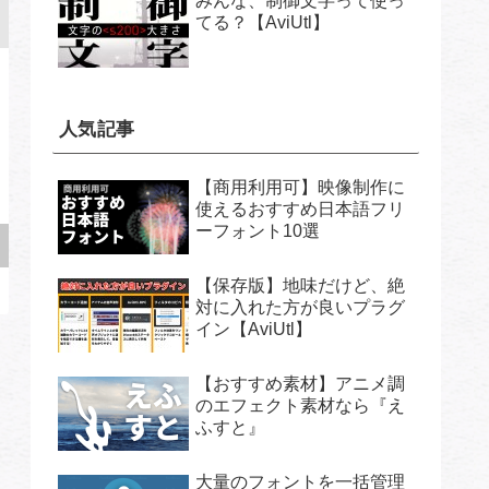
みんな、制御文字って使っ
てる？【AviUtl】
人気記事
【商用利用可】映像制作に
使えるおすすめ日本語フリ
ーフォント10選
【保存版】地味だけど、絶
対に入れた方が良いプラグ
イン【AviUtl】
【おすすめ素材】アニメ調
のエフェクト素材なら『え
ふすと』
大量のフォントを一括管理