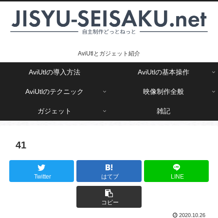
AviUtlとガジェット紹介
AviUtlの導入方法
AviUtlの基本操作
AviUtlのテクニック
映像制作全般
ガジェット
雑記
41
Twitter
はてブ
LINE
コピー
2020.10.26