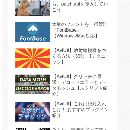
ら、patch.aulを導入してお
こう
大量のフォントを一括管理
『FontBase』
【Windows/Mac対応】
【AviUtl】放射線模様をつ
くる方法（3選）【テクニ
ック】
【AviUtl】グリッチに最
適！デコードエラーとデー
タモッシュ【スクリプト紹
介】
【AviUtl】これは絶対入れ
とけ！ おすすめプラグイン
紹介
みんな、制御文字って使っ