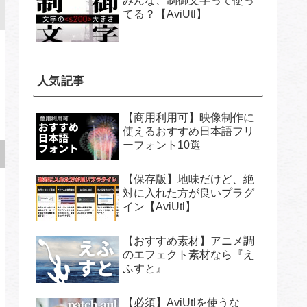
みんな、制御文字って使っ
てる？【AviUtl】
人気記事
【商用利用可】映像制作に
使えるおすすめ日本語フリ
ーフォント10選
【保存版】地味だけど、絶
対に入れた方が良いプラグ
イン【AviUtl】
【おすすめ素材】アニメ調
のエフェクト素材なら『え
ふすと』
【必須】AviUtlを使うな