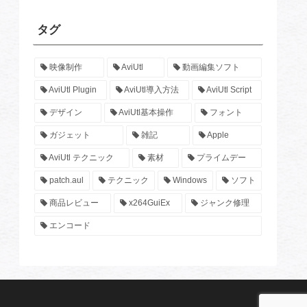
タグ
映像制作
AviUtl
動画編集ソフト
AviUtl Plugin
AviUtl導入方法
AviUtl Script
デザイン
AviUtl基本操作
フォント
ガジェット
雑記
Apple
AviUtl テクニック
素材
プライムデー
patch.aul
テクニック
Windows
ソフト
商品レビュー
x264GuiEx
ジャンク修理
エンコード