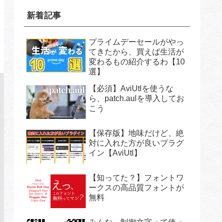
新着記事
プライムデーセールがやっ
てきたから、買えば生活が
変わるもの紹介するわ【10
選】
【必須】AviUtlを使うな
ら、patch.aulを導入してお
こう
【保存版】地味だけど、絶
対に入れた方が良いプラグ
イン【AviUtl】
【知ってた？】フォントワ
ークスの高品質フォントが
無料