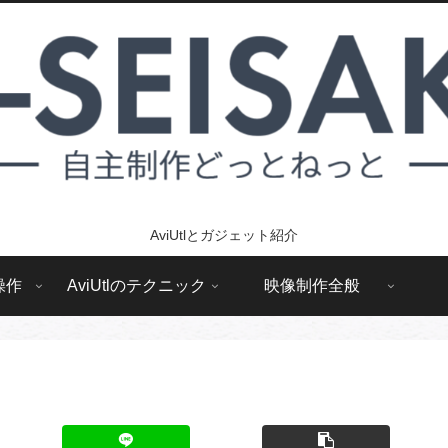
AviUtlとガジェット紹介
操作
AviUtlのテクニック
映像制作全般