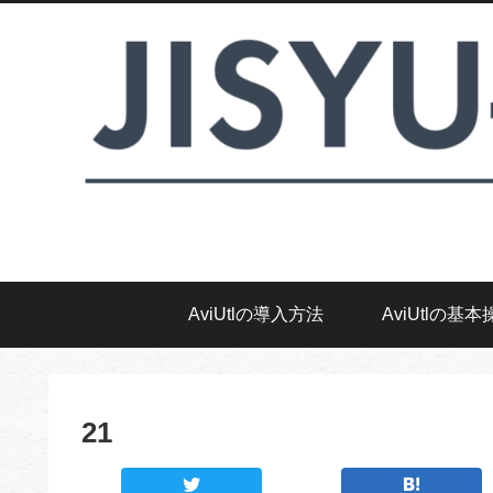
AviUtlの導入方法
AviUtlの基本
21