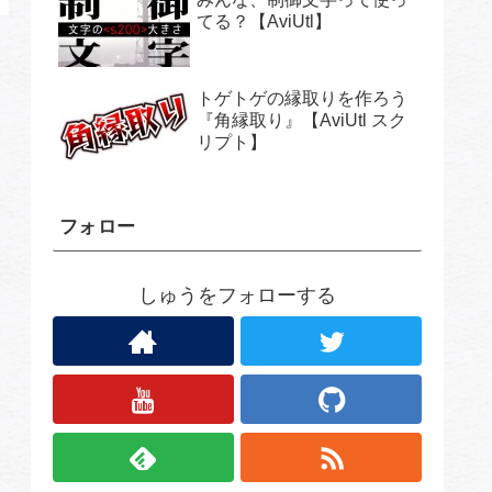
てる？【AviUtl】
トゲトゲの縁取りを作ろう
『角縁取り』【AviUtl スク
リプト】
フォロー
しゅうをフォローする