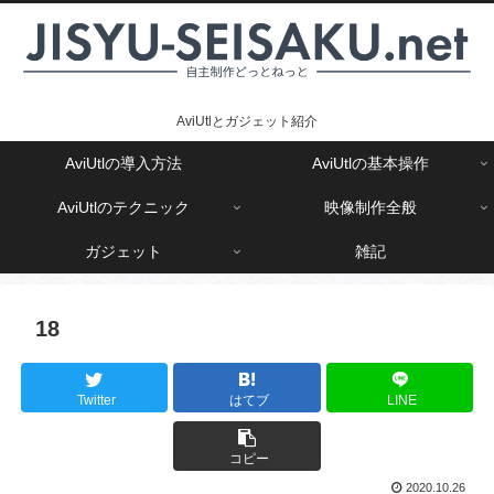
AviUtlとガジェット紹介
AviUtlの導入方法
AviUtlの基本操作
AviUtlのテクニック
映像制作全般
ガジェット
雑記
18
Twitter
はてブ
LINE
コピー
2020.10.26