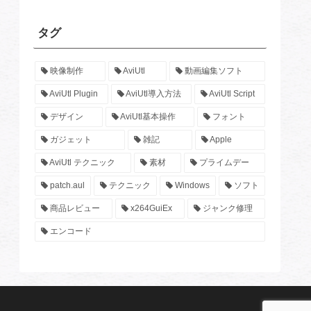
タグ
映像制作
AviUtl
動画編集ソフト
AviUtl Plugin
AviUtl導入方法
AviUtl Script
デザイン
AviUtl基本操作
フォント
ガジェット
雑記
Apple
AviUtl テクニック
素材
プライムデー
patch.aul
テクニック
Windows
ソフト
商品レビュー
x264GuiEx
ジャンク修理
エンコード