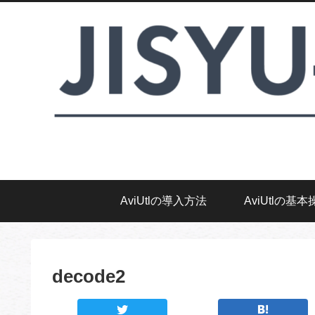
AviUtlの導入方法
AviUtlの基本
decode2