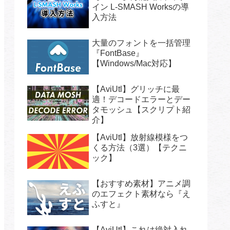
イン L-SMASH Worksの導
入方法
大量のフォントを一括管理
『FontBase』
【Windows/Mac対応】
【AviUtl】グリッチに最
適！デコードエラーとデー
タモッシュ【スクリプト紹
介】
【AviUtl】放射線模様をつ
くる方法（3選）【テクニ
ック】
【おすすめ素材】アニメ調
のエフェクト素材なら『え
ふすと』
【AviUtl】これは絶対入れ