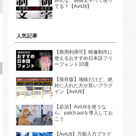
みんな、制御文字って使っ
てる？【AviUtl】
人気記事
【商用利用可】映像制作に
使えるおすすめ日本語フリ
ーフォント10選
【保存版】地味だけど、絶
対に入れた方が良いプラグ
イン【AviUtl】
【必須】AviUtlを使うな
ら、patch.aulを導入してお
こう
【AviUtl】万能入力プラグ