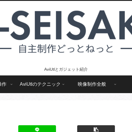
AviUtlとガジェット紹介
操作
AviUtlのテクニック
映像制作全般