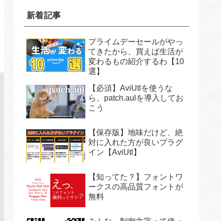
新着記事
プライムデーセールがやっ
てきたから、買えば生活が
変わるもの紹介するわ【10
選】
【必須】AviUtlを使うな
ら、patch.aulを導入してお
こう
【保存版】地味だけど、絶
対に入れた方が良いプラグ
イン【AviUtl】
【知ってた？】フォントワ
ークスの高品質フォントが
無料