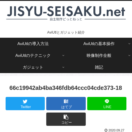
AviUtlとガジェット紹介
AviUtlの導入方法
AviUtlの基本操作
AviUtlのテクニック
映像制作全般
ガジェット
雑記
66c19942ab4ba346fdb64ccc04cde373-18
Twitter
はてブ
LINE
コピー
2020.09.27