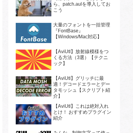
ら、patch.aulを導入してお
こう
大量のフォントを一括管理
『FontBase』
【Windows/Mac対応】
【AviUtl】放射線模様をつ
くる方法（3選）【テクニ
ック】
【AviUtl】グリッチに最
適！デコードエラーとデー
タモッシュ【スクリプト紹
介】
【AviUtl】これは絶対入れ
とけ！ おすすめプラグイン
紹介
みんな、制御文字って使っ