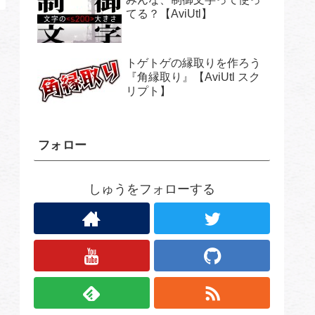
てる？【AviUtl】
トゲトゲの縁取りを作ろう
『角縁取り』【AviUtl スク
リプト】
フォロー
しゅうをフォローする