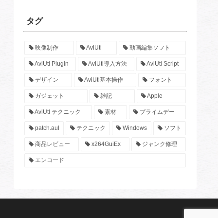
タグ
映像制作
AviUtl
動画編集ソフト
AviUtl Plugin
AviUtl導入方法
AviUtl Script
デザイン
AviUtl基本操作
フォント
ガジェット
雑記
Apple
AviUtl テクニック
素材
プライムデー
patch.aul
テクニック
Windows
ソフト
商品レビュー
x264GuiEx
ジャンク修理
エンコード