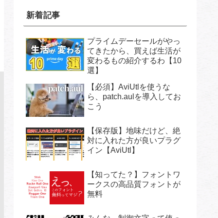
新着記事
プライムデーセールがやっ
てきたから、買えば生活が
変わるもの紹介するわ【10
選】
【必須】AviUtlを使うな
ら、patch.aulを導入してお
こう
【保存版】地味だけど、絶
対に入れた方が良いプラグ
イン【AviUtl】
【知ってた？】フォントワ
ークスの高品質フォントが
無料