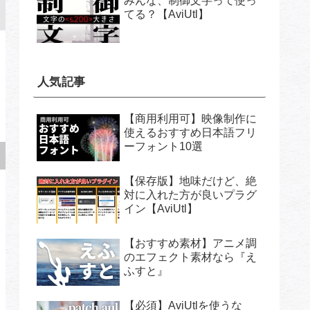
みんな、制御文字って使っ
てる？【AviUtl】
人気記事
【商用利用可】映像制作に
使えるおすすめ日本語フリ
ーフォント10選
【保存版】地味だけど、絶
対に入れた方が良いプラグ
イン【AviUtl】
【おすすめ素材】アニメ調
のエフェクト素材なら『え
ふすと』
【必須】AviUtlを使うな