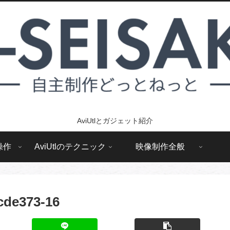
AviUtlとガジェット紹介
操作
AviUtlのテクニック
映像制作全般
cde373-16