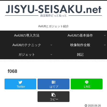
AviUtlとガジェット紹介
AviUtlの導入方法
AviUtlの基本操作
AviUtlのテクニック
映像制作全般
ガジェット
雑記
f068
Twitter
はてブ
LINE
コピー
2020.09.26