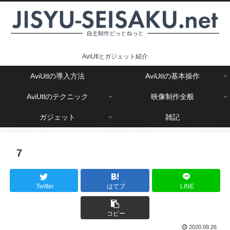
AviUtlとガジェット紹介
AviUtlの導入方法
AviUtlの基本操作
AviUtlのテクニック
映像制作全般
ガジェット
雑記
7
Twitter
はてブ
LINE
コピー
2020.09.26