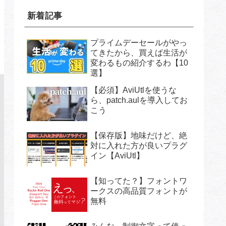
新着記事
プライムデーセールがやっ
てきたから、買えば生活が
変わるもの紹介するわ【10
選】
【必須】AviUtlを使うな
ら、patch.aulを導入してお
こう
【保存版】地味だけど、絶
対に入れた方が良いプラグ
イン【AviUtl】
【知ってた？】フォントワ
ークスの高品質フォントが
無料