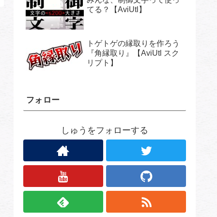
てる？【AviUtl】
トゲトゲの縁取りを作ろう
『角縁取り』【AviUtl スク
リプト】
フォロー
しゅうをフォローする