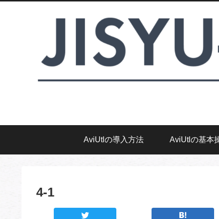
AviUtlの導入方法
AviUtlの基本
4-1