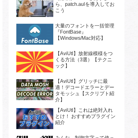
ら、patch.aulを導入してお
こう
大量のフォントを一括管理
『FontBase』
【Windows/Mac対応】
【AviUtl】放射線模様をつ
くる方法（3選）【テクニ
ック】
【AviUtl】グリッチに最
適！デコードエラーとデー
タモッシュ【スクリプト紹
介】
【AviUtl】これは絶対入れ
とけ！ おすすめプラグイン
紹介
みんな、制御文字って使っ