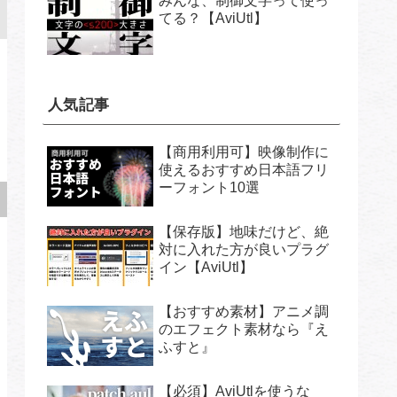
みんな、制御文字って使っ
てる？【AviUtl】
人気記事
【商用利用可】映像制作に
使えるおすすめ日本語フリ
ーフォント10選
【保存版】地味だけど、絶
対に入れた方が良いプラグ
イン【AviUtl】
【おすすめ素材】アニメ調
のエフェクト素材なら『え
ふすと』
【必須】AviUtlを使うな