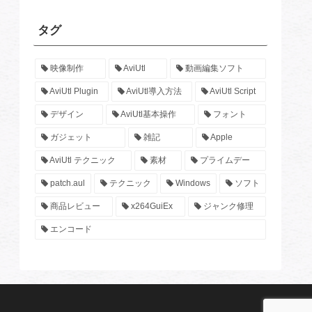
タグ
映像制作
AviUtl
動画編集ソフト
AviUtl Plugin
AviUtl導入方法
AviUtl Script
デザイン
AviUtl基本操作
フォント
ガジェット
雑記
Apple
AviUtl テクニック
素材
プライムデー
patch.aul
テクニック
Windows
ソフト
商品レビュー
x264GuiEx
ジャンク修理
エンコード