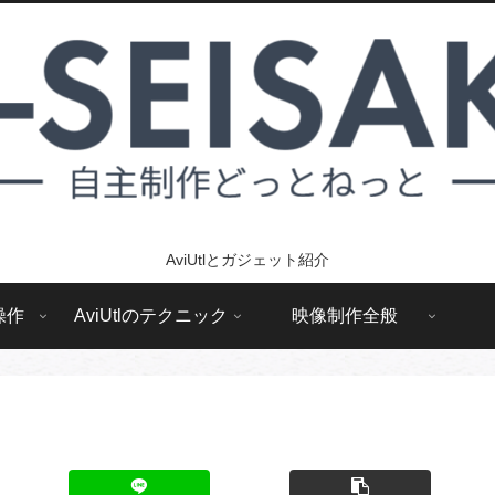
AviUtlとガジェット紹介
操作
AviUtlのテクニック
映像制作全般