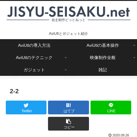
AviUtlとガジェット紹介
AviUtlの導入方法
AviUtlの基本操作
AviUtlのテクニック
映像制作全般
ガジェット
雑記
2-2
Twitter
はてブ
LINE
コピー
2020.09.26