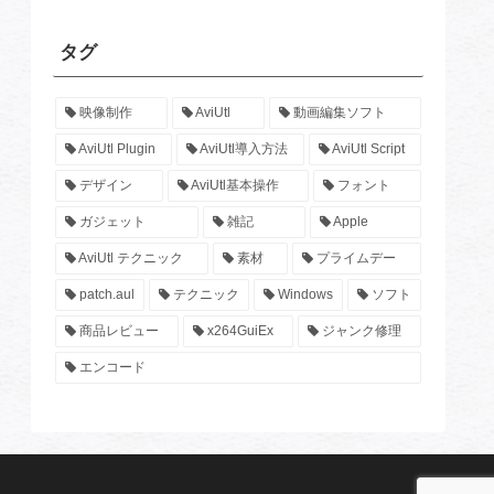
タグ
映像制作
AviUtl
動画編集ソフト
AviUtl Plugin
AviUtl導入方法
AviUtl Script
デザイン
AviUtl基本操作
フォント
ガジェット
雑記
Apple
AviUtl テクニック
素材
プライムデー
patch.aul
テクニック
Windows
ソフト
商品レビュー
x264GuiEx
ジャンク修理
エンコード