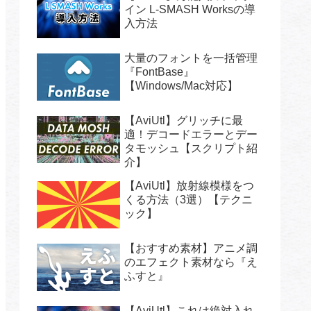
イン L-SMASH Worksの導
入方法
大量のフォントを一括管理
『FontBase』
【Windows/Mac対応】
【AviUtl】グリッチに最
適！デコードエラーとデー
タモッシュ【スクリプト紹
介】
【AviUtl】放射線模様をつ
くる方法（3選）【テクニ
ック】
【おすすめ素材】アニメ調
のエフェクト素材なら『え
ふすと』
【AviUtl】これは絶対入れ