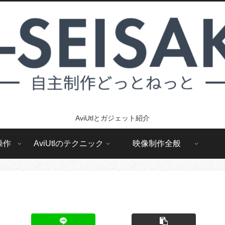
AviUtlとガジェット紹介
操作
AviUtlのテクニック
映像制作全般