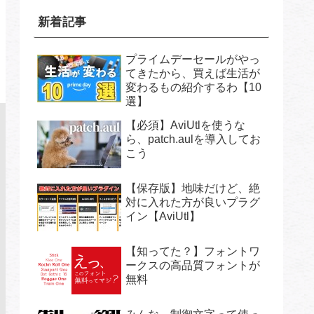
新着記事
プライムデーセールがやっ
てきたから、買えば生活が
変わるもの紹介するわ【10
選】
【必須】AviUtlを使うな
ら、patch.aulを導入してお
こう
【保存版】地味だけど、絶
対に入れた方が良いプラグ
イン【AviUtl】
【知ってた？】フォントワ
ークスの高品質フォントが
無料