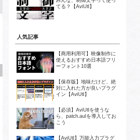
みんな、制御文字って使っ
てる？【AviUtl】
人気記事
【商用利用可】映像制作に
使えるおすすめ日本語フリ
ーフォント10選
【保存版】地味だけど、絶
対に入れた方が良いプラグ
イン【AviUtl】
【必須】AviUtlを使うな
ら、patch.aulを導入してお
こう
【AviUtl】万能入力プラグ