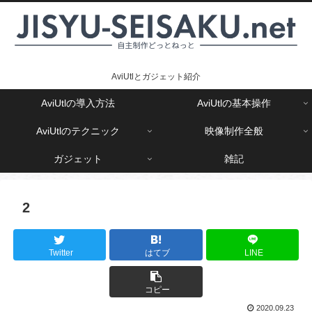
AviUtlとガジェット紹介
AviUtlの導入方法
AviUtlの基本操作
AviUtlのテクニック
映像制作全般
ガジェット
雑記
2
Twitter
はてブ
LINE
コピー
2020.09.23