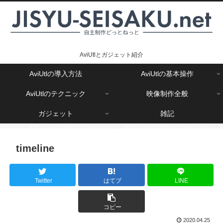
AviUtlとガジェット紹介
AviUtlの導入方法
AviUtlの基本操作
AviUtlのテクニック
映像制作全般
ガジェット
雑記
timeline
Twitter
はてブ
LINE
コピー
2020.04.25