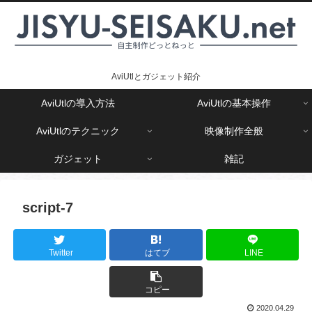
AviUtlとガジェット紹介
AviUtlの導入方法
AviUtlの基本操作
AviUtlのテクニック
映像制作全般
ガジェット
雑記
script-7
Twitter
はてブ
LINE
コピー
2020.04.29