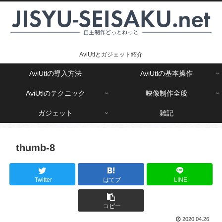
AviUtlとガジェット紹介
AviUtlの導入方法
AviUtlの基本操作
AviUtlのテクニック
映像制作全般
ガジェット
雑記
thumb-8
Twitter
はてブ
LINE
コピー
2020.04.26