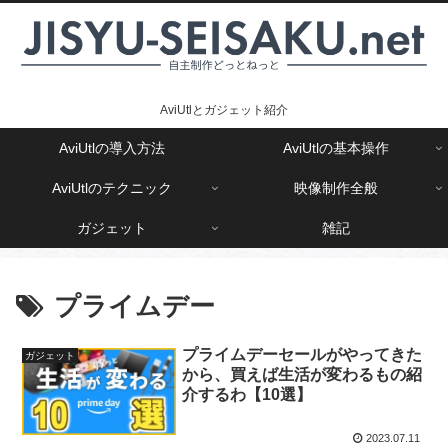
AviUtlとガジェット紹介
AviUtlの導入方法
AviUtlの基本操作
AviUtlのテクニック
映像制作全般
ガジェット
雑記
プライムデー
プライムデーセールがやってきた
ガジェット
から、買えば生活が変わるもの紹
介するわ【10選】
2023.07.11