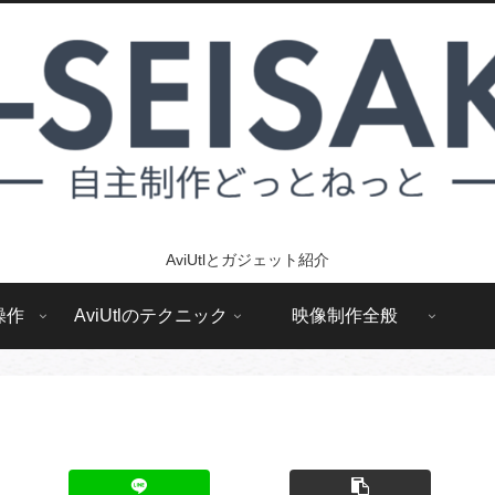
AviUtlとガジェット紹介
操作
AviUtlのテクニック
映像制作全般