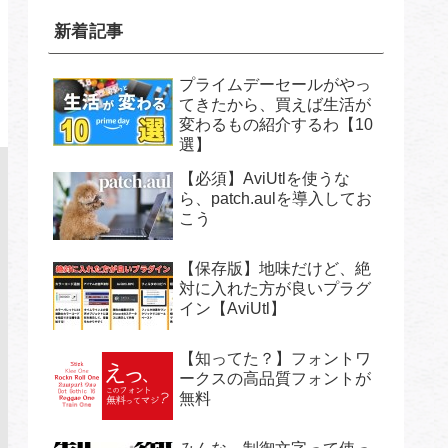
新着記事
プライムデーセールがやっ
てきたから、買えば生活が
変わるもの紹介するわ【10
選】
【必須】AviUtlを使うな
ら、patch.aulを導入してお
こう
【保存版】地味だけど、絶
対に入れた方が良いプラグ
イン【AviUtl】
【知ってた？】フォントワ
ークスの高品質フォントが
無料