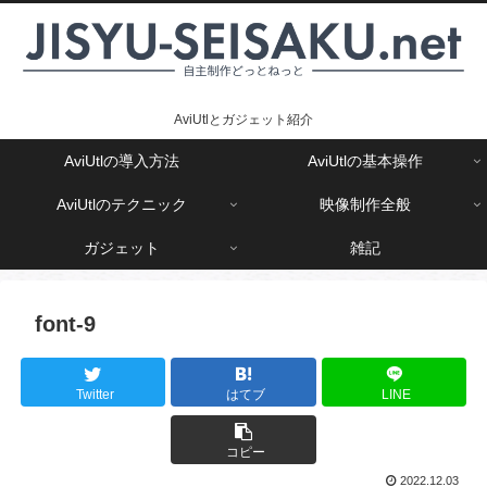
AviUtlとガジェット紹介
AviUtlの導入方法
AviUtlの基本操作
AviUtlのテクニック
映像制作全般
ガジェット
雑記
font-9
Twitter
はてブ
LINE
コピー
2022.12.03