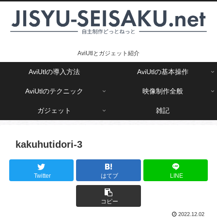
AviUtlとガジェット紹介
AviUtlの導入方法
AviUtlの基本操作
AviUtlのテクニック
映像制作全般
ガジェット
雑記
kakuhutidori-3
Twitter
はてブ
LINE
コピー
2022.12.02