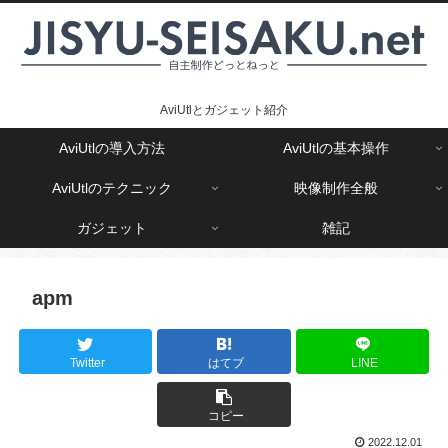
AviUtlとガジェット紹介
AviUtlの導入方法
AviUtlの基本操作
AviUtlのテクニック
映像制作全般
ガジェット
雑記
apm
Twitter
はてブ
LINE
コピー
2022.12.01