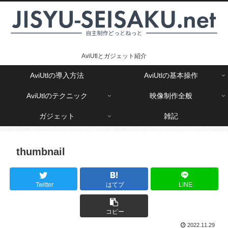
AviUtlとガジェット紹介
AviUtlの導入方法
AviUtlの基本操作
AviUtlのテクニック
映像制作全般
ガジェット
雑記
thumbnail
Twitter
はてブ
LINE
コピー
2022.11.29