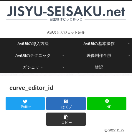
AviUtlとガジェット紹介
AviUtlの導入方法
AviUtlの基本操作
AviUtlのテクニック
映像制作全般
ガジェット
雑記
curve_editor_id
Twitter
はてブ
LINE
コピー
2022.11.29