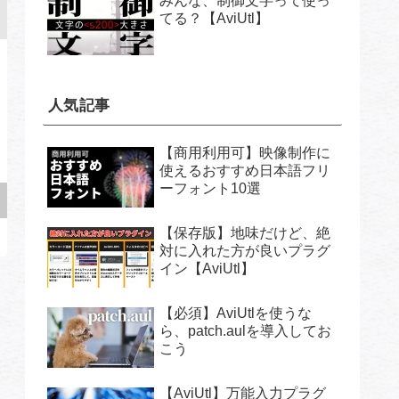
みんな、制御文字って使っ
てる？【AviUtl】
人気記事
【商用利用可】映像制作に
使えるおすすめ日本語フリ
ーフォント10選
【保存版】地味だけど、絶
対に入れた方が良いプラグ
イン【AviUtl】
【必須】AviUtlを使うな
ら、patch.aulを導入してお
こう
【AviUtl】万能入力プラグ