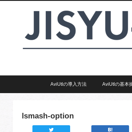
AviUtlの導入方法
AviUtlの基本
lsmash-option