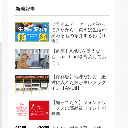
新着記事
プライムデーセールがやっ
てきたから、買えば生活が
変わるもの紹介するわ【10
選】
【必須】AviUtlを使うな
ら、patch.aulを導入してお
こう
【保存版】地味だけど、絶
対に入れた方が良いプラグ
イン【AviUtl】
【知ってた？】フォントワ
ークスの高品質フォントが
無料