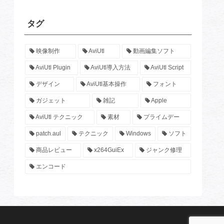
タグ
映像制作
AviUtl
動画編集ソフト
AviUtl Plugin
AviUtl導入方法
AviUtl Script
デザイン
AviUtl基本操作
フォント
ガジェット
雑記
Apple
AviUtl テクニック
素材
プライムデー
patch.aul
テクニック
Windows
ソフト
商品レビュー
x264GuiEx
ジャンク修理
エンコード