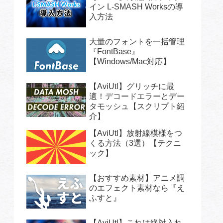
イン L-SMASH Worksの導
入方法
大量のフォントを一括管理
『FontBase』
【Windows/Mac対応】
【AviUtl】グリッチに最
適！デコードエラーとデー
タモッシュ【スクリプト紹
介】
【AviUtl】放射線模様をつ
くる方法（3選）【テクニ
ック】
【おすすめ素材】アニメ調
のエフェクト素材なら『え
ふすと』
【AviUtl】これは絶対入れ