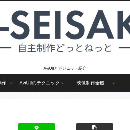
AviUtlとガジェット紹介
操作
AviUtlのテクニック
映像制作全般