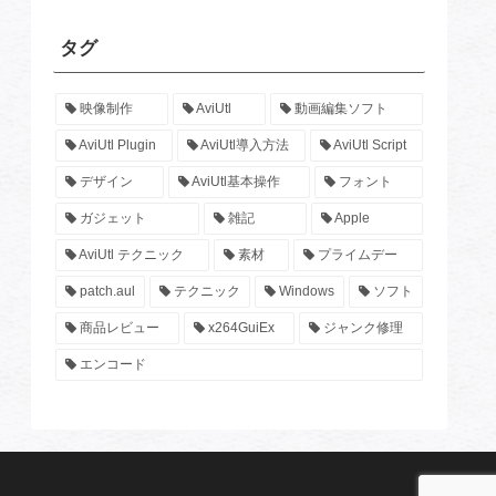
タグ
映像制作
AviUtl
動画編集ソフト
AviUtl Plugin
AviUtl導入方法
AviUtl Script
デザイン
AviUtl基本操作
フォント
ガジェット
雑記
Apple
AviUtl テクニック
素材
プライムデー
patch.aul
テクニック
Windows
ソフト
商品レビュー
x264GuiEx
ジャンク修理
エンコード