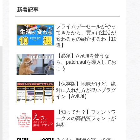
新着記事
プライムデーセールがやっ
てきたから、買えば生活が
変わるもの紹介するわ【10
選】
【必須】AviUtlを使うな
ら、patch.aulを導入してお
こう
【保存版】地味だけど、絶
対に入れた方が良いプラグ
イン【AviUtl】
【知ってた？】フォントワ
ークスの高品質フォントが
無料