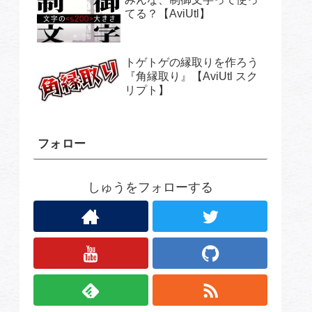
てる？【AviUtl】
トゲトゲの縁取りを作ろう
『角縁取り』【AviUtl スク
リプト】
フォロー
しゅうをフォローする