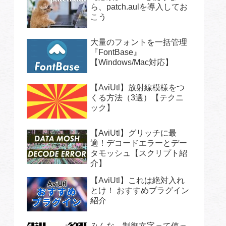
ら、patch.aulを導入してお
こう
大量のフォントを一括管理
『FontBase』
【Windows/Mac対応】
【AviUtl】放射線模様をつ
くる方法（3選）【テクニ
ック】
【AviUtl】グリッチに最
適！デコードエラーとデー
タモッシュ【スクリプト紹
介】
【AviUtl】これは絶対入れ
とけ！ おすすめプラグイン
紹介
みんな、制御文字って使っ