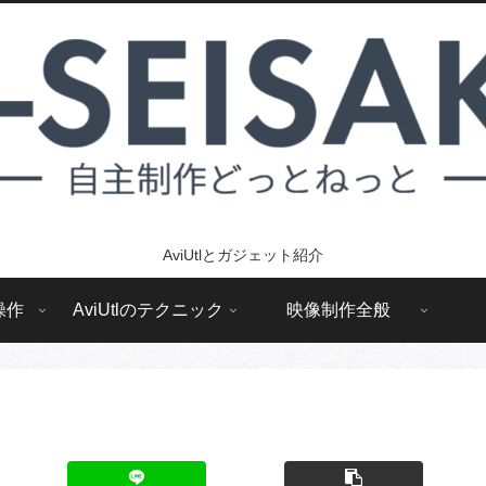
AviUtlとガジェット紹介
操作
AviUtlのテクニック
映像制作全般