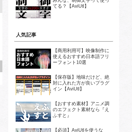
みんな、制御文字って使っ
てる？【AviUtl】
人気記事
【商用利用可】映像制作に
使えるおすすめ日本語フリ
ーフォント10選
【保存版】地味だけど、絶
対に入れた方が良いプラグ
イン【AviUtl】
【おすすめ素材】アニメ調
のエフェクト素材なら『え
ふすと』
【必須】AviUtlを使うな