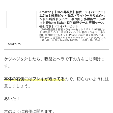
Amazon | 【2020昇級版】精密ドライバーセット
117 in 1 98種ビット 磁気ドライバー 滑り止めハ
ンドル 特殊ドライバー ネジ回し 多機能ツールキ
ット iPhone Switch DIY 修理ツール 専用ケース
磁石付き | ドライバーセット
【2020昇級版】精密ドライバーセット 117 in 1 98種ビッ
ト 磁気ドライバー 滑り止めハンドル 特殊ドライバー ネジ
回し 多機能ツールキット iPhone Switch DIY 修理ツール
専用ケース 磁石付きがドライバーセットストアでいつでも
お買い得。当日お急ぎ便対象商品は、当日お届け可能で
す。アマゾン配送...
amzn.to
ケツネジを外したら、吸盤とヘラで下の方をこじ開けま
す。
本体の右側にはフレキが通ってる
ので、切らないように注
意しましょう。
あいた！
本のように右側に開きます。