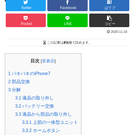
Twitter
Facebook
はてブ
Pocket
LINE
コピー
2020.11.10
この記事は
約6分
で読めます。
目次
[
非表示
]
1
バキバキのiPhone7
2
部品交換
3
分解
3.1
液晶の取り外し
3.2
バッテリー交換
3.3
液晶から部品の取り外し
3.3.1
上部の一体型ユニット
3.3.2
ホームボタン