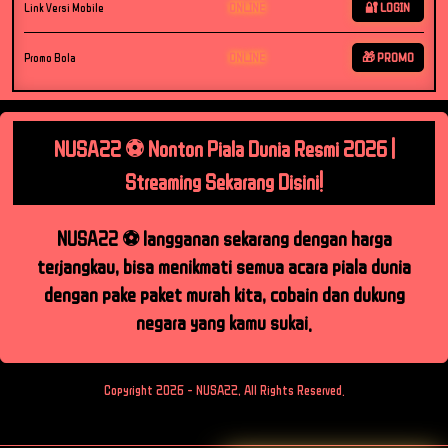
🔐 LOGIN
ONLINE
Link Versi Mobile
🎁 PROMO
ONLINE
Promo Bola
NUSA22 ⚽️ Nonton Piala Dunia Resmi 2026 |
Streaming Sekarang Disini!
NUSA22 ⚽️ langganan sekarang dengan harga
terjangkau, bisa menikmati semua acara piala dunia
dengan pake paket murah kita, cobain dan dukung
negara yang kamu sukai.
Copyright 2026 - NUSA22, All Rights Reserved.